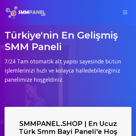
Türkiye'nin En Gelişmiş
SMM Paneli
7/24 Tam otomatik alt yapısı sayesinde bütün
işlemlerinizi hızlı ve kolayca halledebileceğiniz
panelimize hoşgeldiniz.
SMMPANEL.SHOP | En Ucuz
Türk Smm Bayi Paneli’e Hoş